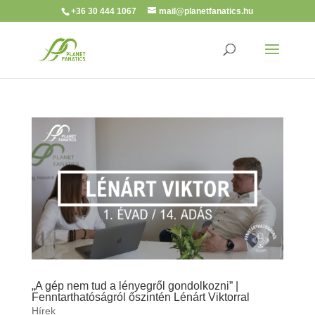
+36 30 444 1067
mail@planetfanatics.hu
„A gép nem tud a lényegről gondolkozni” |
Fenntarthatóságról őszintén Lénárt Viktorral
Hírek