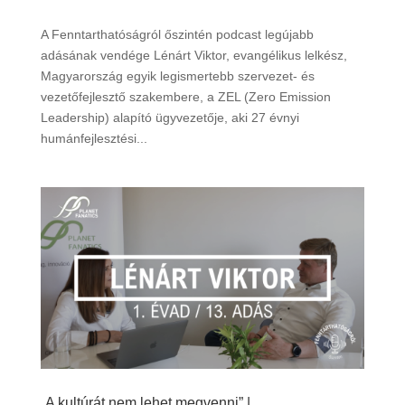
A Fenntarthatóságról őszintén podcast legújabb
adásának vendége Lénárt Viktor, evangélikus lelkész,
Magyarország egyik legismertebb szervezet- és
vezetőfejlesztő szakembere, a ZEL (Zero Emission
Leadership) alapító ügyvezetője, aki 27 évnyi
humánfejlesztési...
„A kultúrát nem lehet megvenni” |