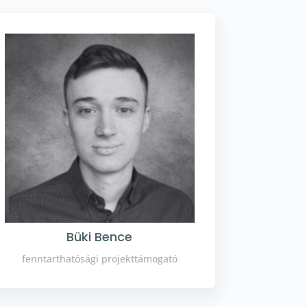
Büki Bence
fenntarthatósági projekttámogató