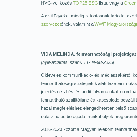
HVG-vel közös
TOP25 ESG
lista, vagy a
Green
A civil ügyeket mindig is fontosnak tartotta, ezért 
szervezet
ének, valamint a
WWF Magyarország
VIDA MELINDA, fenntarthatósági projektigazg
[nyilvántartási szám: TTAN-68-2025]
Okleveles kommunikáció- és médiaszakértő, köz
fenntarthatósági stratégiák kialakításában mű
jelentéskészítési és audit folyamatokat koordin
fenntartható szállítóilánc és kapcsolódó beszá
hazai megfeleléshez elengedhetetlen belső szab
sokszínű és befogadó munkahelyek megteremté
2016-2020 között a Magyar Telekom fenntarthat