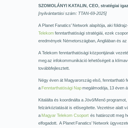
SZOMOLÁNYI KATALIN, CEO, stratégiai igazga
[nyilvántartási szám: TTAN-69-2025]
A Planet Fanatics’ Network alapítója, aki föld
Telekom
fenntarthatósági stratégiái, ezek csopor
eredmények Németországban, Angliában és az
A Telekom fenntarthatósági központjának vez
meg az infokommunikáció lehetőségeit a klíma
továbbfejlesztett.
Négy éven át Magyarország első, fenntartható f
a
Fenntarthatósági Nap
megálmodója, 13 éven á
Kitalálta és koordinálta a Jövő/Menő programot,
felzárkóztatását is elősegítette. Vezetése alat
a
Magyar Telekom Csoport
és határozott meg h
elfogadott. A Planet Fanatics’ Network ügyvezetés