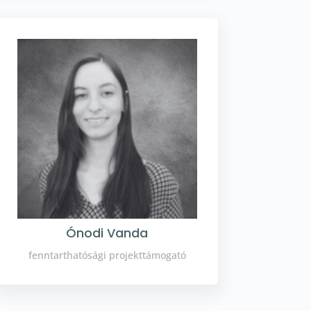
Ónodi Vanda
fenntarthatósági projekttámogató