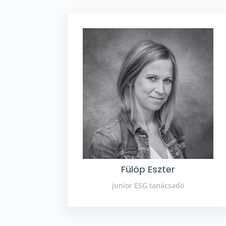
Fülöp Eszter
junior ESG tanácsadó