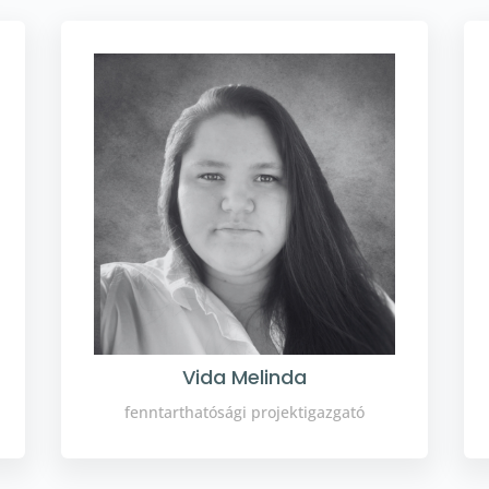
Vida Melinda
fenntarthatósági projektigazgató