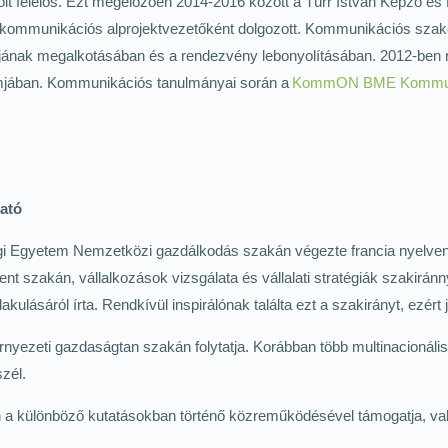
lt felelős. Ezt megelőzően 2014-2016 között a Türr István Képző és
 kommunikációs alprojektvezetőként dolgozott. Kommunikációs sza
nak megalkotásában és a rendezvény lebonyolításában. 2012-ben ré
mjában. Kommunikációs tanulmányai során a
KommON BME Kommuni
ató
 Egyetem Nemzetközi gazdálkodás szakán végezte francia nyelven, 
zakán, vállalkozások vizsgálata és vállalati stratégiák szakiránny
akulásáról írta. Rendkívül inspirálónak találta ezt a szakirányt, ezér
ezeti gazdaságtan szakán folytatja. Korábban több multinacionális 
szél.
n a különböző kutatásokban történő közreműködésével támogatja, va