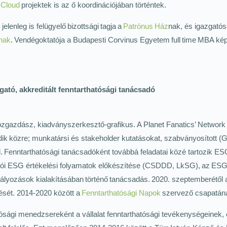
 Cloud
projektek is az ő koordinációjában történtek.
jelenleg is felügyelő bizottsági tagja a
Patrónus Ház
nak, és igazgatós
nak
. Vendégoktatója a Budapesti Corvinus Egyetem full time MBA k
ató, akkreditált fenntarthatósági tanácsadó
gazdász, kiadványszerkesztő-grafikus. A Planet Fanatics’ Network c
ködik közre; munkatársi és stakeholder kutatásokat, szabványosítot
ál. Fenntarthatósági tanácsadóként továbbá feladatai közé tartozik E
llítói ESG értékelési folyamatok előkészítése (CSDDD, LkSG), az ESG
ályozások kialakításában történő tanácsadás.
2020. szeptemberétől
sét. 2014-2020 között a
Fenntarthatósági Napok
szervező csapatána
ósági menedzsereként a vállalat fenntarthatósági tevékenységeinek