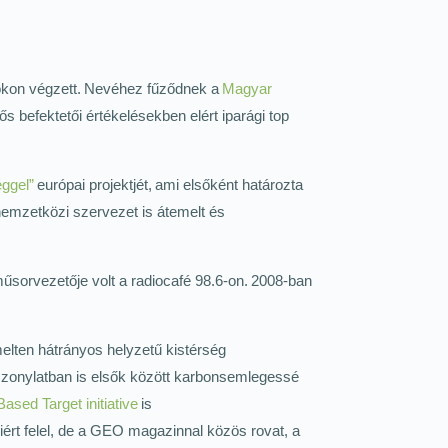
kokon végzett. Nevéhez fűződnek a
Magyar
ős befektetői értékelésekben elért iparági top
ggel”
európai projektjét, ami elsőként határozta
emzetközi szervezet is átemelt és
űsorvezetője volt a radiocafé 98.6-on. 2008-ban
melten hátrányos helyzetű kistérség
viszonylatban is elsők között karbonsemlegessé
ased Target initiative
is
eiért felel, de a GEO magazinnal közös rovat, a