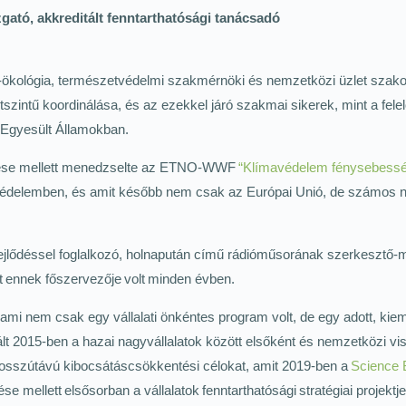
tó, akkreditált fenntarthatósági tanácsadó
rajz-ökológia, természetvédelmi szakmérnöki és nemzetközi üzlet sza
tszintű koordinálása, és az ezekkel járó szakmai sikerek, mint a felel
 Egyesült Államokban.
etése mellett menedzselte az ETNO-WWF
“Klímavédelem fénysebessé
védelemben, és amit később nem csak az Európai Unió, de számos n
ejlődéssel foglalkozó, holnapután című rádióműsorának szerkesztő-m
t ennek főszervezője volt minden évben.
 ami nem csak egy vállalati önkéntes program volt, de egy adott, kie
t vált 2015-ben a hazai nagyvállalatok között elsőként és nemzetközi 
osszútávú kibocsátáscsökkentési célokat, amit 2019-ben a
Science B
e mellett elsősorban a vállalatok fenntarthatósági stratégiai projektj