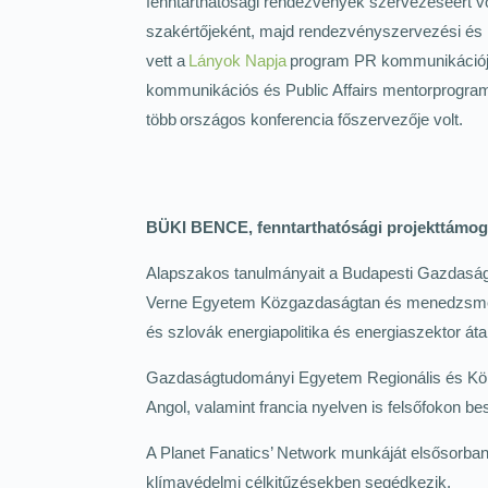
fenntarthatósági rendezvények szervezéséért vo
szakértőjeként, majd rendezvényszervezési és
vett a
Lányok Napja
program PR kommunikációjá
kommunikációs és Public Affairs mentorprogra
több országos konferencia főszervezője volt.
BÜKI BENCE, fenntarthatósági projekttámog
Alapszakos tanulmányait a Budapesti Gazdasági
Verne Egyetem Közgazdaságtan és menedzsment s
és szlovák energiapolitika és energiaszektor átal
Gazdaságtudományi Egyetem Regionális és Körny
Angol, valamint francia nyelven is felsőfokon be
A Planet Fanatics’ Network munkáját elsősorba
klímavédelmi célkitűzésekben segédkezik.