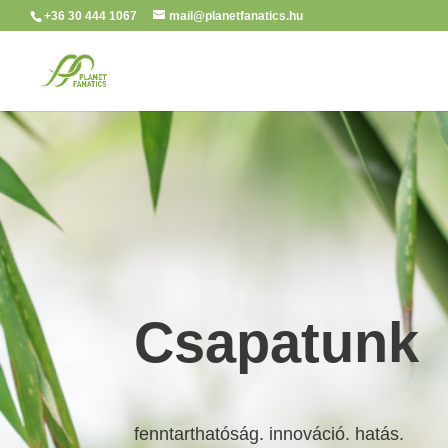
+36 30 444 1067
mail@planetfanatics.hu
Csapatunk
fenntarthatóság. innováció. hatás.