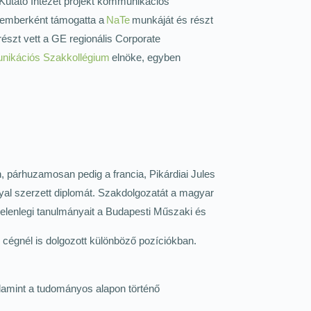
 Kutató Intézet projekt kommunikációs
kemberként támogatta a
NaTe
munkáját és részt
szt vett a GE regionális Corporate
kációs Szakkollégium
elnöke, egyben
párhuzamosan pedig a francia, Pikárdiai Jules
al szerzett diplomát. Szakdolgozatát a magyar
t jelenlegi tanulmányait a Budapesti Műszaki és
cégnél is dolgozott különböző pozíciókban.
lamint a tudományos alapon történő