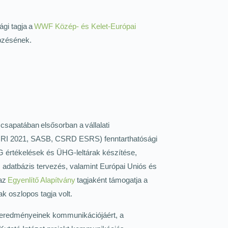
ági tagja a
WWF Közép- és Kelet-Európai
épzésének.
sapatában elsősorban a vállalati
t (GRI 2021, SASB, CSRD ESRS) fenntarthatósági
SG értékelések és ÜHG-leltárak készítése,
 adatbázis tervezés, valamint Európai Uniós és
 az
Egyenlítő Alapítvány
tagjaként támogatja a
k oszlopos tagja volt.
, eredményeinek kommunikációjáért, a