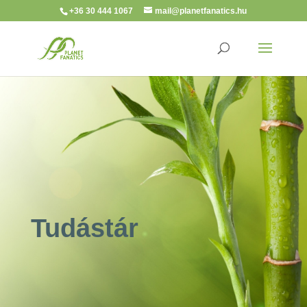
+36 30 444 1067
mail@planetfanatics.hu
Tudástár