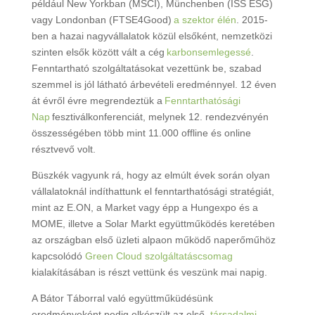
például New Yorkban (MSCI), Münchenben (ISS ESG)
vagy Londonban (FTSE4Good)
a szektor élén
. 2015-
ben a hazai nagyvállalatok közül elsőként, nemzetközi
szinten elsők között vált a cég
karbonsemlegessé
.
Fenntartható szolgáltatásokat vezettünk be, szabad
szemmel is jól látható
árbevételi
eredménnyel. 12 éven
át évről évre megrendeztük a
Fenntarthatósági
Nap
fesztiválkonferenciát, melynek 12. rendezvényén
összességében több mint 11.000 offline és online
résztvevő volt.
Büszkék vagyunk rá, hogy az elmúlt évek során olyan
vállalatoknál indíthattunk el fenntarthatósági stratégiát,
mint az E.ON, a Market vagy épp a Hungexpo és a
MOME, illetve a Solar Markt együttműködés keretében
az országban első üzleti alpaon működő naperőműhöz
kapcsolódó
Green Cloud szolgáltatáscsomag
kialakításában is részt vettünk és veszünk mai napig.
A Bátor Táborral való együttműküdésünk
eredményeként pedig elkészült az első,
társadalmi