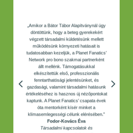
„Amikor a Bátor Tábor Alapítványnál úgy
döntöttünk, hogy a beteg gyerekekért
végzett társadalmi küldetésünk mellett
működésünk környezeti hatásait is
tudatosabban kezeljük, a Planet Fanatics’
Network pro bono szakmai partnerként
állt mellénk. Támogatásukkal
elkészítettük első, professzionális
fenntarthatósági jelentésünket, és
gazdasági, valamint társadalmi hatásunk
értékeléséhez is hasznos új nézőpontokat
kaptunk. A Planet Fanatics’ csapata évek
óta mentorként kísér minket a
klímasemlegességi célunk elérésében.”
Fodor-Kovács Éva
Társadalmi kapcsolatok és