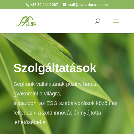
+36 30 444 1067
mail@planetfanatics.hu
Szolgáltatások
Segítünk vállalatának pozitív hatást
gyakorolni a világra,
eligazodni az ESG szabályozások között és
felfedezni a zöld innovációk nyújtotta
lehetőségeket.