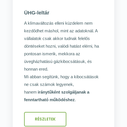
ÜHG-leltár
A klímaváltozás elleni küzdelem nem
kezdődhet máshol, mint az adatoknál. A
vállalatok csak akkor tudnak felelős
döntéseket hozni, valódi hatást elérni, ha
pontosan ismerik, mekkora az
üvegházhatású gázkibocsátásuk, és
honnan ered.
Mi abban segítünk, hogy a kibocsátások
ne csak számok legyenek,
hanem
iránytűként szolgáljanak a
fenntartható működéshez
.
RÉSZLETEK