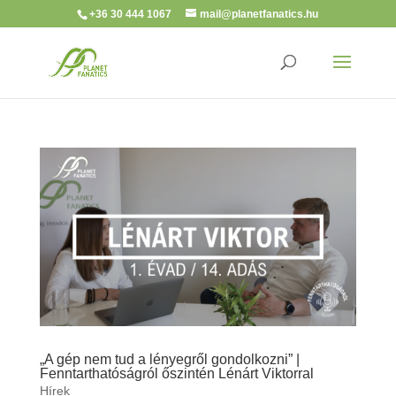
+36 30 444 1067
mail@planetfanatics.hu
„A gép nem tud a lényegről gondolkozni” |
Fenntarthatóságról őszintén Lénárt Viktorral
Hírek