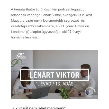
A Fenntarthatóságról őszintén podcast legújabb
adásának vendége Lénárt Viktor, evangélikus lelkész,
Magyarország egyik legismertebb szervezet- és
vezetőfejlesztő szakembere, a ZEL (Zero Emission
Leadership) alapító ügyvezetője, aki 27 évnyi
humánfejlesztési...
„A kultúrát nem lehet megvenni” |