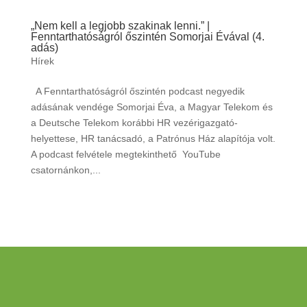
„Nem kell a legjobb szakinak lenni.” |
Fenntarthatóságról őszintén Somorjai Évával (4.
adás)
Hírek
A Fenntarthatóságról őszintén podcast negyedik
adásának vendége Somorjai Éva, a Magyar Telekom és
a Deutsche Telekom korábbi HR vezérigazgató-
helyettese, HR tanácsadó, a Patrónus Ház alapítója volt.
A podcast felvétele megtekinthető YouTube
csatornánkon,...