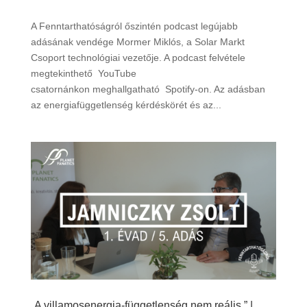
A Fenntarthatóságról őszintén podcast legújabb
adásának vendége Mormer Miklós, a Solar Markt
Csoport technológiai vezetője. A podcast felvétele
megtekinthető YouTube
csatornánkon meghallgatható Spotify-on. Az adásban
az energiafüggetlenség kérdéskörét és az...
„A villamosenergia-függetlenség nem reális.” |