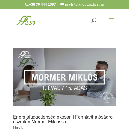
+36 30 444 1067
mail@planetfanatics.hu
Energiafüggetlenség okosan | Fenntarthatóságról
őszintén Mormer Miklóssal
Hírek