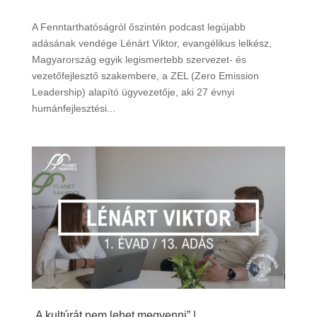
A Fenntarthatóságról őszintén podcast legújabb
adásának vendége Lénárt Viktor, evangélikus lelkész,
Magyarország egyik legismertebb szervezet- és
vezetőfejlesztő szakembere, a ZEL (Zero Emission
Leadership) alapító ügyvezetője, aki 27 évnyi
humánfejlesztési...
„A kultúrát nem lehet megvenni” |