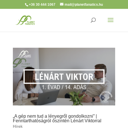
+36 30 444 1067
mail@planetfanatics.hu
„A gép nem tud a lényegről gondolkozni” |
Fenntarthatóságról őszintén Lénárt Viktorral
Hírek