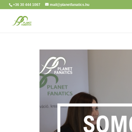
+36 30 444 1067
mail@planetfanatics.hu