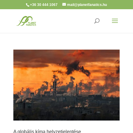
+36 30 444 1067
mail@planetfanatics.hu
A globális kíma helyzetjelentése