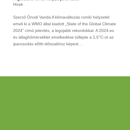
Hírek
Szerző Ónodi Vanda A klímaváltozás romló helyzetét
emeli ki a WMO által kiadott „State of the Global Climate
2024” című jelentés, a legújabb rekordokkal. A 2024-es
év átlaghőmérséklet emelkedése túllépte a 1,5°C-ot az
iparosodás előtti időszakhoz képest....