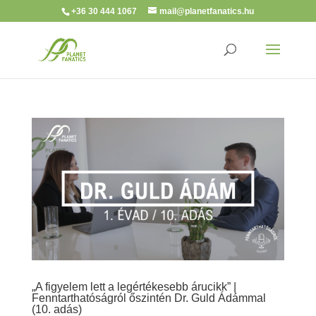
+36 30 444 1067
mail@planetfanatics.hu
„A figyelem lett a legértékesebb árucikk” |
Fenntarthatóságról őszintén Dr. Guld Ádámmal
(10. adás)