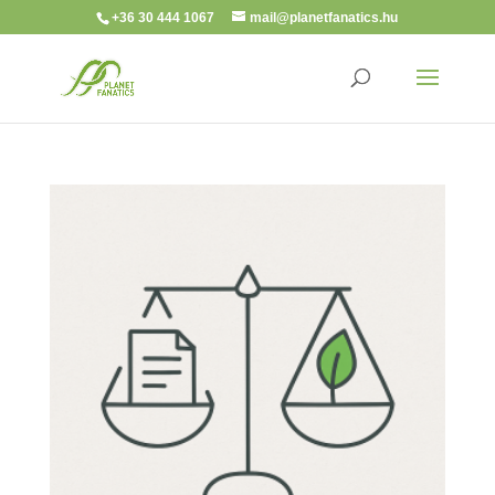
+36 30 444 1067
mail@planetfanatics.hu