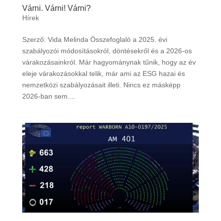
Várni. Várni! Várni?
Hírek
Szerző: Vida Melinda Összefoglaló a 2025. évi
szabályozói módosításokról, döntésekről és a 2026-os
várakozásainkról. Már hagyománynak tűnik, hogy az év
eleje várakozásokkal telik, már ami az ESG hazai és
nemzetközi szabályozásait illeti. Nincs ez másképp
2026-ban sem....