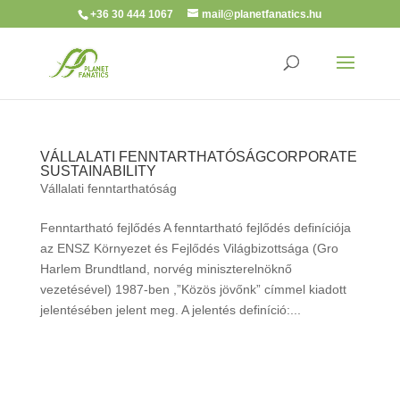
+36 30 444 1067
mail@planetfanatics.hu
VÁLLALATI FENNTARTHATÓSÁG
CORPORATE
SUSTAINABILITY
Vállalati fenntarthatóság
Fenntartható fejlődés A fenntartható fejlődés definíciója
az ENSZ Környezet és Fejlődés Világbizottsága (Gro
Harlem Brundtland, norvég miniszterelnöknő
vezetésével) 1987-ben ,”Közös jövőnk” címmel kiadott
jelentésében jelent meg. A jelentés definíció:...