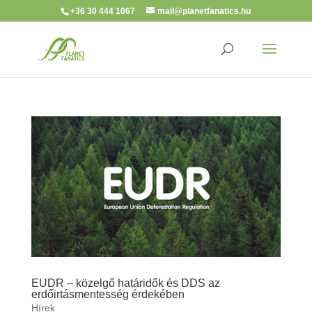
+36 30 444 1067
mail@planetfanatics.hu
EUDR – közelgő határidők és DDS az
erdőirtásmentesség érdekében
Hírek