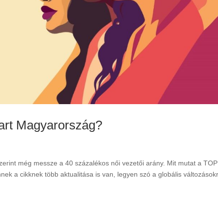
tart Magyarország?
 szerint még messze a 40 százalékos női vezetői arány. Mit mutat a TO
ek a cikknek több aktualitása is van, legyen szó a globális változásokr