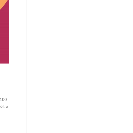
P100
ól, a