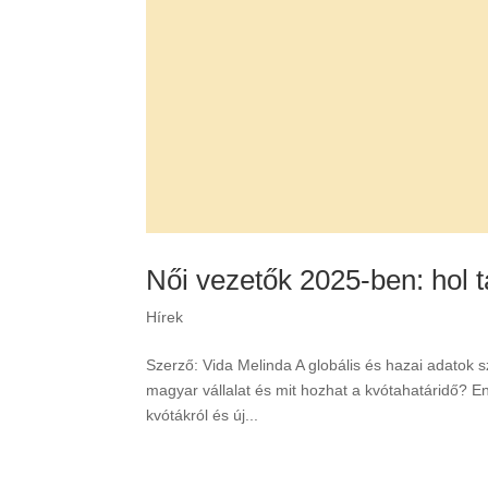
Női vezetők 2025-ben: hol 
Hírek
Szerző: Vida Melinda A globális és hazai adatok
magyar vállalat és mit hozhat a kvótahatáridő? Enn
kvótákról és új...