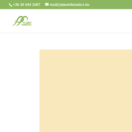
+36 30 444 1067
mail@planetfanatics.hu