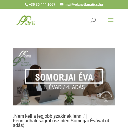
+36 30 444 1067
mail@planetfanatics.hu
„Nem kell a legjobb szakinak lenni.” |
Fenntarthatóságról őszintén Somorjai Évával (4.
adás)