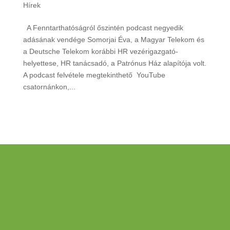
Hírek
A Fenntarthatóságról őszintén podcast negyedik
adásának vendége Somorjai Éva, a Magyar Telekom és
a Deutsche Telekom korábbi HR vezérigazgató-
helyettese, HR tanácsadó, a Patrónus Ház alapítója volt.
A podcast felvétele megtekinthető YouTube
csatornánkon,...