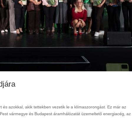
djára
 és azokkal, akik tettekben vezetik le a klímaszorongást. Ez már az
 Pest vármegye és Budapest áramhálózatát üzemeltető energiacég, az