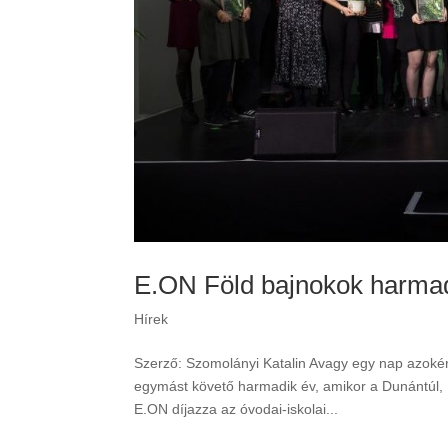
E.ON Föld bajnokok harma
Hírek
Szerző: Szomolányi Katalin Avagy egy nap azokért
egymást követő harmadik év, amikor a Dunántúl,
E.ON díjazza az óvodai-iskolai...