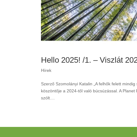
Hello 2025! /1. – Viszlát 20
Hírek
Szerző Szomolányi Katalin „A felhők felett mindig
köszöntője a 2024-től való búcsúzással. A Planet 
szólt....