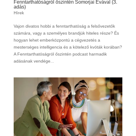
Fenntarthatóságról őszintén Somorjai Évával (3.
adás)
Hírek
Vajon divatos hobbi a fenntarthatóság a felsővezetők
számára, vagy a személyes brandjük hiteles része? És
hogyan lehet emberközpontú a cégvezetés a
mesterséges intelligencia és a kötelező kvóták korában?
A Fenntarthatóságról őszintén podcast harmadik
adásának vendége...