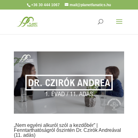
+36 30 444 1067
mail@planetfanatics.hu
„Nem egyéni alkuról szól a kezdőbér” |
Fenntarthatóságról őszintén Dr. Czirók Andreával
(11. adás)