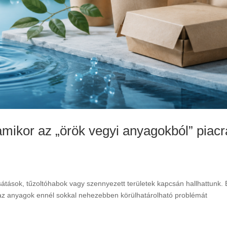
kor az „örök vegyi anyagokból” piacr
átások, tűzoltóhabok vagy szennyezett területek kapcsán hallhattunk.
k az anyagok ennél sokkal nehezebben körülhatárolható problémát