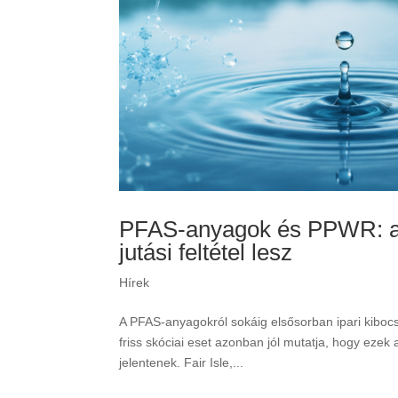
PFAS-anyagok és PPWR: ami
jutási feltétel lesz
Hírek
A PFAS-anyagokról sokáig elsősorban ipari kibocs
friss skóciai eset azonban jól mutatja, hogy eze
jelentenek. Fair Isle,...