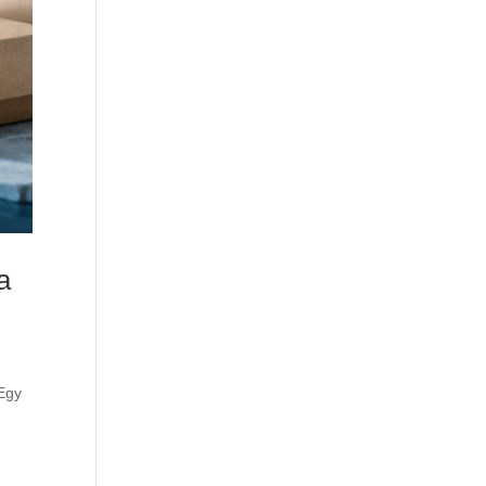
a
 Egy