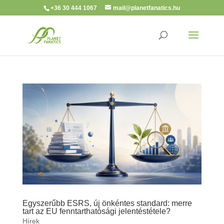
+36 30 444 1067
mail@planetfanatics.hu
Egyszerűbb ESRS, új önkéntes standard: merre
tart az EU fenntarthatósági jelentéstétele?
Hírek