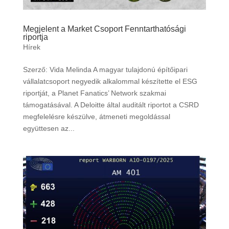
Megjelent a Market Csoport Fenntarthatósági
riportja
Hírek
Szerző: Vida Melinda A magyar tulajdonú építőipari
vállalatcsoport negyedik alkalommal készítette el ESG
riportját, a Planet Fanatics’ Network szakmai
támogatásával. A Deloitte által auditált riportot a CSRD
megfelelésre készülve, átmeneti megoldással
együttesen az...