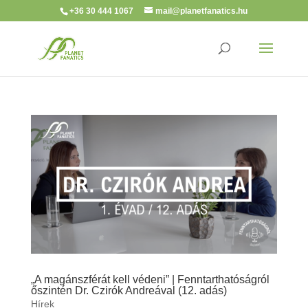
+36 30 444 1067
mail@planetfanatics.hu
„A magánszférát kell védeni” | Fenntarthatóságról
őszintén Dr. Czirók Andreával (12. adás)
Hírek