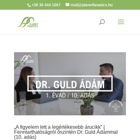
+36 30 444 1067
mail@planetfanatics.hu
„A figyelem lett a legértékesebb árucikk” |
Fenntarthatóságról őszintén Dr. Guld Ádámmal
(10. adás)