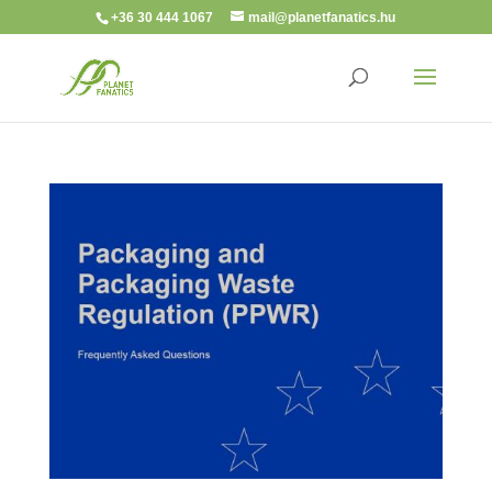
+36 30 444 1067
mail@planetfanatics.hu