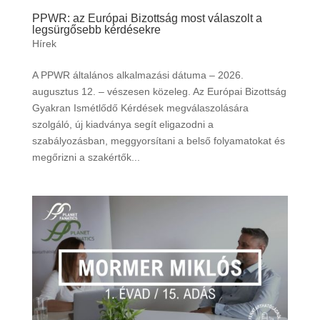
PPWR: az Európai Bizottság most válaszolt a
legsürgősebb kérdésekre
Hírek
A PPWR általános alkalmazási dátuma – 2026.
augusztus 12. – vészesen közeleg. Az Európai Bizottság
Gyakran Ismétlődő Kérdések megválaszolására
szolgáló, új kiadványa segít eligazodni a
szabályozásban, meggyorsítani a belső folyamatokat és
megőrizni a szakértők...