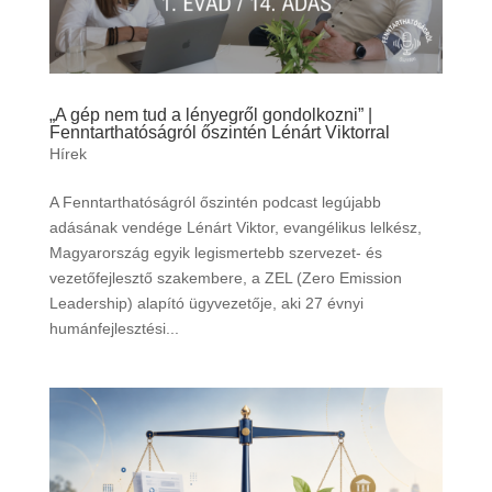
„A gép nem tud a lényegről gondolkozni” |
Fenntarthatóságról őszintén Lénárt Viktorral
Hírek
A Fenntarthatóságról őszintén podcast legújabb
adásának vendége Lénárt Viktor, evangélikus lelkész,
Magyarország egyik legismertebb szervezet- és
vezetőfejlesztő szakembere, a ZEL (Zero Emission
Leadership) alapító ügyvezetője, aki 27 évnyi
humánfejlesztési...