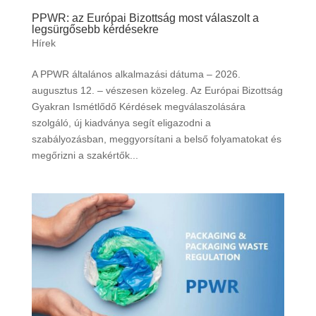
PPWR: az Európai Bizottság most válaszolt a
legsürgősebb kérdésekre
Hírek
A PPWR általános alkalmazási dátuma – 2026.
augusztus 12. – vészesen közeleg. Az Európai Bizottság
Gyakran Ismétlődő Kérdések megválaszolására
szolgáló, új kiadványa segít eligazodni a
szabályozásban, meggyorsítani a belső folyamatokat és
megőrizni a szakértők...