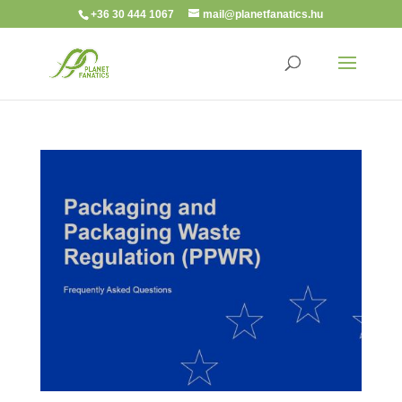
+36 30 444 1067
mail@planetfanatics.hu