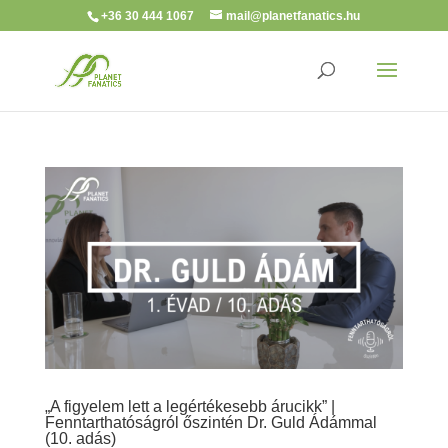
+36 30 444 1067
mail@planetfanatics.hu
„A figyelem lett a legértékesebb árucikk” |
Fenntarthatóságról őszintén Dr. Guld Ádámmal
(10. adás)