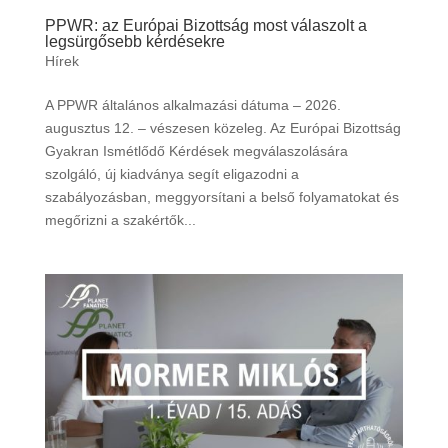
PPWR: az Európai Bizottság most válaszolt a
legsürgősebb kérdésekre
Hírek
A PPWR általános alkalmazási dátuma – 2026.
augusztus 12. – vészesen közeleg. Az Európai Bizottság
Gyakran Ismétlődő Kérdések megválaszolására
szolgáló, új kiadványa segít eligazodni a
szabályozásban, meggyorsítani a belső folyamatokat és
megőrizni a szakértők...