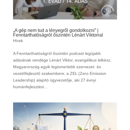
„A gép nem tud a lényegről gondolkozni” |
Fenntarthatóságról őszintén Lénárt Viktorral
Hírek
A Fenntarthatóságról őszintén podcast legújabb
adásának vendége Lénárt Viktor, evangélikus lelkész,
Magyarország egyik legismertebb szervezet- és
vezetőfejlesztő szakembere, a ZEL (Zero Emission
Leadership) alapító ügyvezetője, aki 27 évnyi
humánfejlesztési...